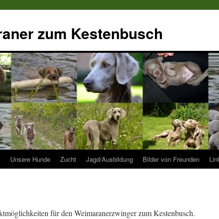
raner zum Kestenbusch
s
Unsere Hunde
Zucht
Jagd/Ausbildung
Bilder von Freunden
Lin
aktmöglichkeiten für den Weimaranerzwinger zum Kestenbusch.