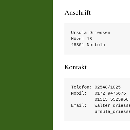
Anschrift
Ursula Driessen

Hövel 18

48301 Nottuln
Kontakt
Telefon: 02548/1025
Mobil:   0172 9476676
         01515 5525966
Email:   walter_driess
         ursula_dr