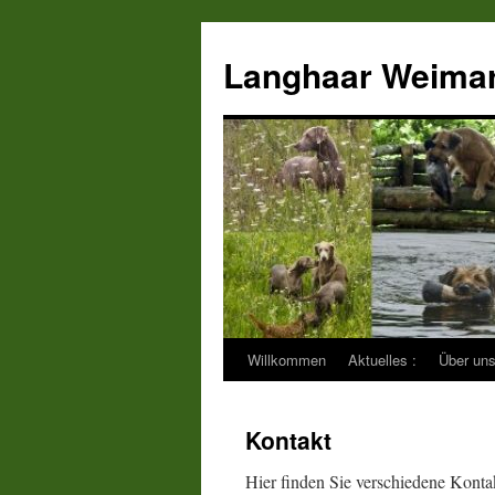
Zum
Inhalt
Langhaar Weima
springen
Willkommen
Aktuelles :
Über un
Kontakt
Hier finden Sie verschiedene Kont